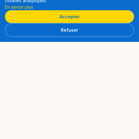
cookies analytiques.
En savoir plus
Accepter
Refuser
Navigation
Accueil
A propos
Philosophie
Parcours de Cédric
Approche Fluance Pro
Accompagnement
Accompagnement individuel
Ce qu'ils en disent